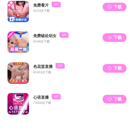
供图、撰稿：杜结桃
初审：周天蓉、卢次勇
审核：王燕芳
审核发布：范瑞泉
版权所有
地址：广东广州中山二路74号 邮编：510080
电话：8620－87330678 招生热线：020-87330519
网址：91cgtop.com 邮箱：
gwxyb@mail.91cgtop.com
粤ICP:2015
0229
© 91吃瓜-十大吃瓜榜