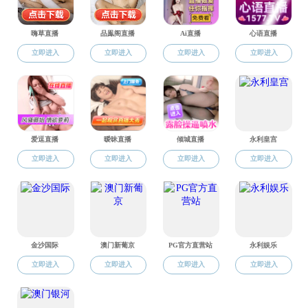
在讲解员的带领下，党员同志们在广州市党员干部纪
法教育基地依次参观了“源流纪法、正视纪法、知行纪法、
镜鉴纪法、尊崇纪法、抉择纪法”六个展厅。在“镜鉴纪法”