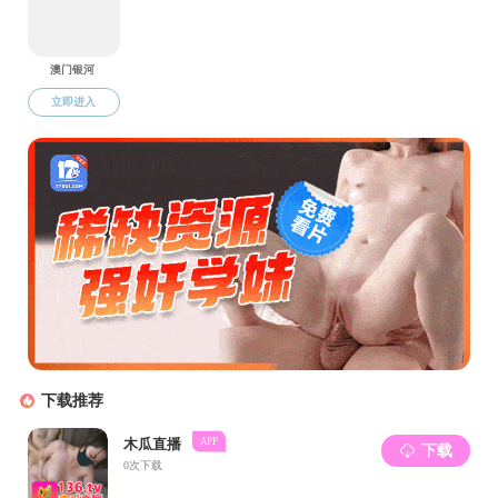
展厅，一个个违法违纪的真实案例，一封封亲笔书写的忏
悔书，触目惊心，引发深刻的反思。同志们还集中观看了
根据真实案例拍摄的警示教育片《忏悔》，听到昔日的党
员干部声泪俱下的忏悔和迟来的反省，深受震慑和警醒。
在详实的纪法历史资料、违纪案例、生动的讯问实体布景
和影像中，党员同志们沉浸式追溯纪法历史、感悟法治成
就，重温了党和国家主要领导人关于党风廉政建设的重要
论述，回顾了中国共产党反腐倡廉的历史沿革，接受了一
次深刻的精神洗礼。
参观结束后，党员干部纷纷表示，本次学习教育警示性
强，深触灵魂，将切实以案为鉴、汲取教训，在今后的工
作生活中一定要以先进典型为榜样，以反面人物为警钟，
坚定理想信念，做忠诚干净担当的党员。